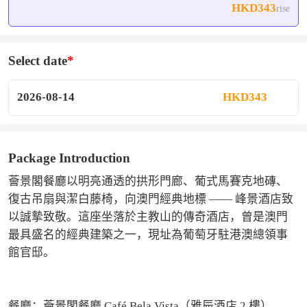
HKD343
rise
Select date
2026-08-14
HKD343
Package Introduction
薈景閣餐廳以明亮通透的拱形門廊、葡式馬賽克地磚、
復古吊扇與潔白藤椅，向澳門經典地標 —— 峰景酒店致
以誠摯致敬。這座坐落於主教山的傳奇酒店，曾是澳門
最具盛名的經典建築之一，現址為葡萄牙駐港澳總領事
館官邸。

餐廳：薈景閣餐廳 Café Bela Vista（雅辰酒店 2 樓）
