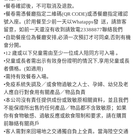
•餐卷確認後，不可取消及退款。

•餐卷需憑餐廳指定二維碼(QR CODE)或憑餐廳指定確認
號入座。(於用餐至少前一天以Whatapps發  送，請旅客
留意，如前一天還沒有收到請致電23388877聯絡我們

•自助餐座位為餐廳安排,必須一次預訂才可同桌,否則有機
會分開。

•12 歲或以下兒童需由至少一位成人陪同方可入場 。

•兒童或長者需出示有效身份證明的情況下,享用兒童或長
者價格。(如適用)

•需持有效餐卷入場。

•免疫系統失調及／或食物過敏之人士、孕婦、幼兒及老
人應自行對食用有關產品／物品負責

•本公司沒有責任提供成份或致敏原相關資料，並且我們
不能保證所出售的任何產品／物品都不含致敏原；如果
你有食物敏感、過敏反應或飲食限制和要求，請在購買
前聯絡有關商戶

•客人需對來回場地之交通獨自負上全責。當海陸空交通