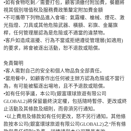
•如有食物吃剩／需要打包，顧客須繳付附加費，餐廳將
視其個別增值稅及服務費政策釐定附加費金額

•不可攜帶下列物品進入會場：氣霧權、槍械、煙花、激
光指燈、刀具或其他危險武器、橫額、彩旗、金屬旗
桿，任何管理層認為是危險或不適當的違禁物。

•客戶如造成滋擾、行為不當或拒絕遵從管理層(如適用)
的要求，將會被逐出活動，恕不退款或賠償。

免責聲明

•客人需對自己的安全和個人物品負全部責任。

•當用餐中，如顧客作出任何被主辦方認為危險或不當行
為，有可能被驅逐出場地，且不予退款或賠償。

•如有任何爭議，本公司(銀富環球旅遊有限公司
GLOBAL2)將保留最終決定權，包括隨時暫停、更改或終
止活動及其條款及細則，而毋須另行通知。

 •以上費用及條款如有任何更改，怒不另行通知。其他條
款按本公司(銀富環球旅遊有限公司GLOBAL2)之“所有條