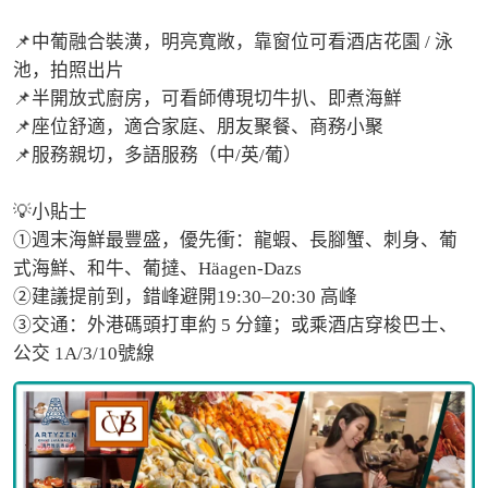
📌中葡融合裝潢，明亮寬敞，靠窗位可看酒店花園 / 泳
池，拍照出片

📌半開放式廚房，可看師傅現切牛扒、即煮海鮮

📌座位舒適，適合家庭、朋友聚餐、商務小聚

📌服務親切，多語服務（中/英/葡）

💡小貼士

①週末海鮮最豐盛，優先衝：龍蝦、長腳蟹、刺身、葡
式海鮮、和牛、葡撻、Häagen-Dazs

②建議提前到，錯峰避開19:30–20:30 高峰

③交通：外港碼頭打車約 5 分鐘；或乘酒店穿梭巴士、
公交 1A/3/10號線