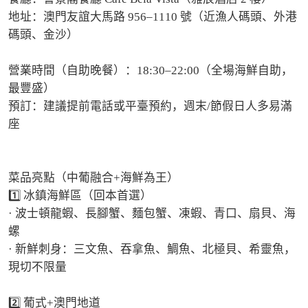
地址：澳門友誼大馬路 956–1110 號（近漁人碼頭、外港
碼頭、金沙）

營業時間（自助晚餐）：18:30–22:00（全場海鮮自助，
最豐盛）

預訂：建議提前電話或平臺預約，週末/節假日人多易滿
座

菜品亮點（中葡融合+海鮮為王）

1️⃣ 冰鎮海鮮區（回本首選）

· 波士頓龍蝦、長腳蟹、麵包蟹、凍蝦、青口、扇貝、海
螺

· 新鮮刺身：三文魚、吞拿魚、鯛魚、北極貝、希靈魚，
現切不限量

2️⃣ 葡式+澳門地道
