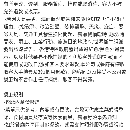
有所更改、遲到、服務暫停、推遲或取消時，客人不被
允許退款或換票。

 •若因天氣惡劣、海面狀況或各種未能預知或「迫不得已
理由」(指戰爭、政治動盪、恐怖襲擊、天災、疫症、惡
劣天氣、交通工具發生技術問題、餐廳機構臨時 更改/時
間表、罷工、工業行動、旅遊目的地政府/世界衛生組織
發出旅遊警告、 香港特區政府發出旅遊紅色/黑色外遊警
示，以及其他業界不能控制的不利旅客外遊的情況)而不
能使用或更改日期(如客人要求退款,本公司或餐廳有權收
取客人手續費及於3個月退款)，顧客同意及接受本公司或
餐廳均不會作出任何補償，顧客不得異議。 

餐廳規則

•餐廳內嚴禁吸煙。

•菜單只供參考，內容或有更改，實際可供應之菜式視季
節、食材購買及存貨等因素而異，餐廳毋須事先通知

•如於餐廳內享用其他餐飲，或需支付額外服務費或稅款
