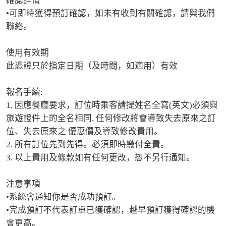
確認詳情

•可即時獲得預訂確認，如未有收到有關確認，請與我們
聯絡。

使用有效期

此憑證只於指定日期（及時間，如適用）有效

報名手續:

1. 因應餐廳要求，訂位時乘客請提姓名全寫(英文)必須與
旅遊證件上的全名相同, 任何修改將會導致失去原來之訂
位、失去原來之 優惠價及導致修改費用。 

2. 所有訂位先到先得。必須即時繳付全費。 

3. 以上費用及條款如有任何更改，恕不另行通知。

注意事項

•系統會通知你是否成功預訂。

•完成預訂不代表訂單已獲確認，越早預訂獲得確認的機
會更高。
