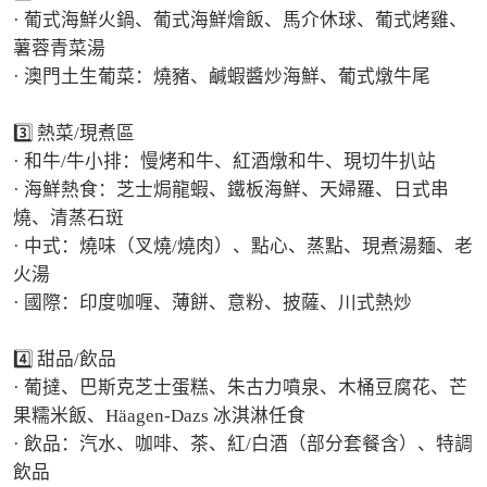
· 葡式海鮮火鍋、葡式海鮮燴飯、馬介休球、葡式烤雞、
薯蓉青菜湯

· 澳門土生葡菜：燒豬、鹹蝦醬炒海鮮、葡式燉牛尾

3️⃣ 熱菜/現煮區

· 和牛/牛小排：慢烤和牛、紅酒燉和牛、現切牛扒站

· 海鮮熱食：芝士焗龍蝦、鐵板海鮮、天婦羅、日式串
燒、清蒸石斑

· 中式：燒味（叉燒/燒肉）、點心、蒸點、現煮湯麵、老
火湯

· 國際：印度咖喱、薄餅、意粉、披薩、川式熱炒

4️⃣ 甜品/飲品

· 葡撻、巴斯克芝士蛋糕、朱古力噴泉、木桶豆腐花、芒
果糯米飯、Häagen-Dazs 冰淇淋任食

· 飲品：汽水、咖啡、茶、紅/白酒（部分套餐含）、特調
飲品
