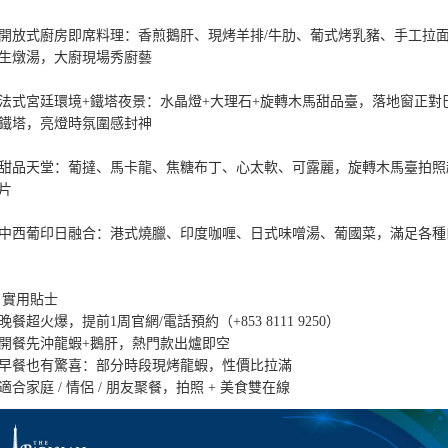
開放式廚房即席料理：香煎鵝肝、現烤羊排/牛肋、葡式烤乳豬、手工拉
生燉湯，大廚現場秀廚藝

法式宮廷環境+鐵塔夜景：水晶燈+大理石+旋轉木馬甜品臺，落地窗正對
鐵塔，亮燈時氛圍感封神

甜品天堂：葡撻、馬卡龍、焦糖布丁、心太軟、可露麗，旋轉木馬臺拍照
片

中西葡印日融合：港式燒臘、印度咖喱、日式味噌湯、葡國菜，滿足各種
 實用貼士

晚餐超火爆，提前1周官網/電話預約（+853 8111 9250）

開餐先沖龍蝦+鵝肝，熱門款出爐即空

早餐也有驚喜：部分時段現烤龍蝦，性價比拉滿

適合家庭 / 情侶 / 朋友聚餐，拍照 + 美食雙在線