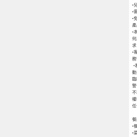
•
•
•
產
•
何
求
•
務
 •若因天氣惡劣、海面狀況或各種未能預知或「迫不得已理由」(指戰爭、政治
動
臨
警
不
權
任
餐
•
•