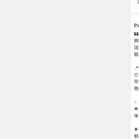
Pa

瞬
球
驗

⏰
早餐
晚餐
✨

味

鮮