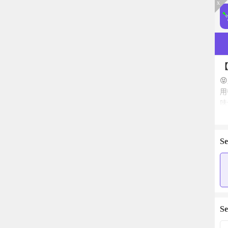
x
【

用
味
Se
Se