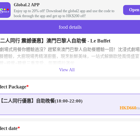
Global.2 APP
Open
Enjoy up to 20% off! Download the global2 app and use the code to
book through the app and get up to HK$200 off!
food details
二人同行 震撼優惠】澳門巴黎人自助餐 - Le Buffet
劇場式用餐你體驗過沒？趕緊來澳門巴黎人自助餐體驗一回！沈浸式劇場
餐體驗，大廚現場秀精湛廚藝，現烹新鮮美味，一站式解鎖歐陸風情盛宴
覺+視覺+聽覺三重享受，氛圍感拉滿💯
View All
lect Package
【二人同行優惠】自助晚餐(18:00-22:00)
HKD660
ri
lect date