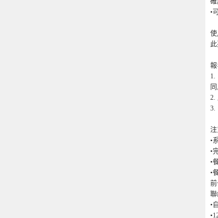
確
•
使
此
報
1
同
2
3
注
•
•
•
•
前
聯
•
•