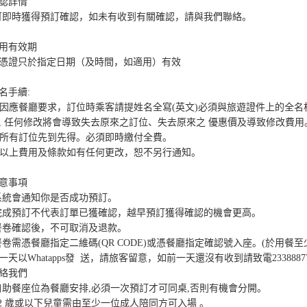
認詳情

可即時獲得預訂確認，如未有收到有關確認，請與我們聯絡。

用有效期

憑證只於指定日期（及時間，如適用）有效

名手續:

. 因應餐廳要求，訂位時乘客請提姓名全寫(英文)必須與旅遊證件上的全名
, 任何修改將會導致失去原來之訂位、失去原來之 優惠價及導致修改費用。
. 所有訂位先到先得。必須即時繳付全費。 

. 以上費用及條款如有任何更改，恕不另行通知。

意事項

系統會通知你是否成功預訂。

完成預訂不代表訂單已獲確認，越早預訂獲得確認的機會更高。

餐卷確認後，不可取消及退款。

餐卷需憑餐廳指定二維碼(QR CODE)或憑餐廳指定確認號入座。(於用餐至
一天以Whatapps發  送，請旅客留意，如前一天還沒有收到請致電2338887
絡我們

自助餐座位為餐廳安排,必須一次預訂才可同桌,否則有機會分開。

12 歲或以下兒童需由至少一位成人陪同方可入場 。
