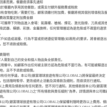
因素而異，餐廳毋須事先通知

如於餐廳內享用其他餐飲，或需支付額外服務費或稅款

如有食物吃剩／需要打包，顧客須繳付附加費，餐廳將視其個別增值稅及
費政策釐定附加費金額

不可攜帶下列物品進入會場：氣霧權、槍械、煙花、激光指燈、刀具或其
險武器、橫額、彩旗、金屬旗桿，任何管理層認為是危險或不適當的違禁
。

客戶如造成滋擾、行為不當或拒絕遵從管理層(如適用)的要求，將會被逐出
，恕不退款或賠償。

責聲明

客人需對自己的安全和個人物品負全部責任。

當用餐中，如顧客作出任何被主辦方認為危險或不當行為，有可能被驅逐
地，且不予退款或賠償。

如有任何爭議，本公司(銀富環球旅遊有限公司GLOBAL2)將保留最終決定
，包括隨時暫停、更改或終止活動及其條款及細則，而毋須另行通知。

遊有限公司GLOBAL2)之“所有條款與責任細則”為準，詳情請與本公司職
詢。
