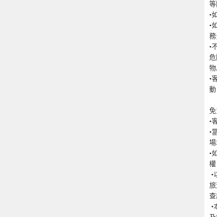
等
•
•
務
•
危
物
•
動
免
•
•
場
•
權
 •以上費用及條款如有任何更改，怒不另行通知。其他條款按本公司(銀富環球
旅
查
 •本公司(銀富環球旅遊有限公司GLOBAL2)保留權利隨時更改以上費用、條款