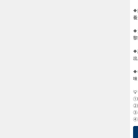

養

黎

出

味


①
②
③
④