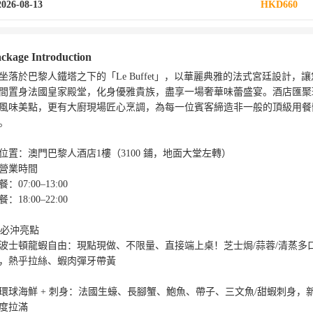
2026-08-13
HKD660
ckage Introduction
坐落於巴黎人鐵塔之下的「Le Buffet」，以華麗典雅的法式宮廷設計，讓
間置身法國皇家殿堂，化身優雅貴族，盡享一場奢華味蕾盛宴。酒店匯聚
風味美點，更有大廚現場匠心烹調，為每一位賓客締造非一般的頂級用餐
。

位置：澳門巴黎人酒店1樓（3100 鋪，地面大堂左轉）

營業時間

：07:00–13:00

：18:00–22:00

 必沖亮點

波士頓龍蝦自由：現點現做、不限量、直接端上桌！芝士焗/蒜蓉/清蒸多
，熱乎拉絲、蝦肉彈牙帶黃

環球海鮮 + 刺身：法國生蠔、長腳蟹、鮑魚、帶子、三文魚/甜蝦刺身，
度拉滿
