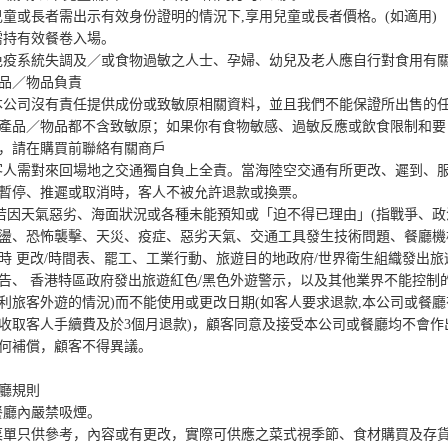
兒童或長者需出示有效身份證明的情況下,享用兒童或長者價格。(如適用)

需持有效餐卷入場。

免疫系統失調及／或食物過敏之人士、孕婦、幼兒及老人應自行對食用有
品／物品負責

本公司沒有責任提供成份或致敏原相關資料，並且我們不能保證所出售的
產品／物品都不含致敏原；如果你有食物敏感、過敏反應或飲食限制和要
，請在購買前聯絡有關商戶

客人需對來回場地之交通獨自負上全責。當海陸空交通有所更改、遲到、
暫停、推遲或取消時，客人不被允許退款或換票。

盪、恐怖襲擊、天災、疫症、惡劣天氣、交通工具發生技術問題、餐廳機
時 更改/時間表、罷工、工業行動、旅遊目的地政府/世界衛生組織發出旅
告、 香港特區政府發出旅遊紅色/黑色外遊警示，以及其他業界不能控制
利旅客外遊的情況)而不能使用或更改日期(如客人要求退款,本公司或餐廳
收取客人手續費及於3個月退款)，顧客同意及接受本公司或餐廳均不會作
何補償，顧客不得異議。 

廳規則

餐廳內嚴禁吸煙。

菜單只供參考，內容或有更改，實際可供應之菜式視季節、食材購買及存