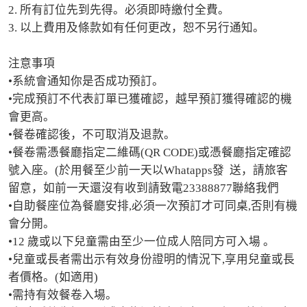
2. 所有訂位先到先得。必須即時繳付全費。 

3. 以上費用及條款如有任何更改，恕不另行通知。

注意事項

•系統會通知你是否成功預訂。

•完成預訂不代表訂單已獲確認，越早預訂獲得確認的機
會更高。

•餐卷確認後，不可取消及退款。

•餐卷需憑餐廳指定二維碼(QR CODE)或憑餐廳指定確認
號入座。(於用餐至少前一天以Whatapps發  送，請旅客
留意，如前一天還沒有收到請致電23388877聯絡我們

•自助餐座位為餐廳安排,必須一次預訂才可同桌,否則有機
會分開。

•12 歲或以下兒童需由至少一位成人陪同方可入場 。

•兒童或長者需出示有效身份證明的情況下,享用兒童或長
者價格。(如適用)

•需持有效餐卷入場。
