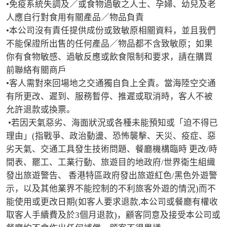
•免疫系統失調及／或食物過敏之人士、孕婦、幼兒及老
人應自行對食用有關產品／物品負責

•本公司沒有責任提供成份或致敏原相關資料，並且我們
不能保證所出售的任何產品／物品都不含致敏原；如果
你有食物敏感、過敏反應或飲食限制和要求，請在購買
前聯絡有關商戶

•客人需對來回場地之交通獨自負上全責。當海陸空交通
有所更改、遲到、服務暫停、推遲或取消時，客人不被
允許退款或換票。

 •若因天氣惡劣、海面狀況或各種未能預知或「迫不得已
理由」(指戰爭、政治動盪、恐怖襲擊、天災、疫症、惡
劣天氣、交通工具發生技術問題、餐廳機構臨時 更改/時
間表、罷工、工業行動、旅遊目的地政府/世界衛生組織
發出旅遊警告、 香港特區政府發出旅遊紅色/黑色外遊警
示，以及其他業界不能控制的不利旅客外遊的情況)而不
能使用或更改日期(如客人要求退款,本公司或餐廳有權收
取客人手續費及於3個月退款)，顧客同意及接受本公司或