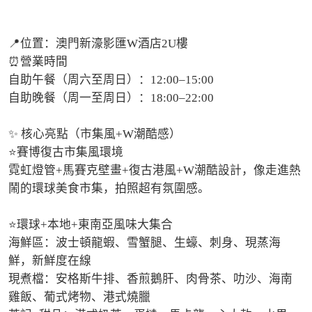
📍位置：澳門新濠影匯W酒店2U樓

⏰營業時間

自助午餐（周六至周日）：12:00–15:00

自助晚餐（周一至周日）：18:00–22:00

✨ 核心亮點（市集風+W潮酷感）

⭐️賽博復古市集風環境

霓虹燈管+馬賽克壁畫+復古港風+W潮酷設計，像走進熱
鬧的環球美食市集，拍照超有氛圍感。

⭐️環球+本地+東南亞風味大集合

海鮮區：波士頓龍蝦、雪蟹腿、生蠔、刺身、現蒸海
鮮，新鮮度在線

現煮檔：安格斯牛排、香煎鵝肝、肉骨茶、叻沙、海南
雞飯、葡式烤物、港式燒臘
