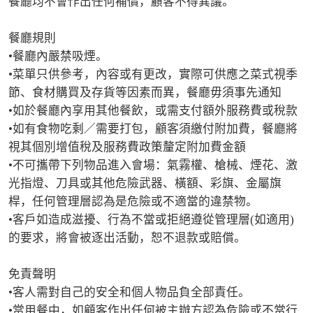
餐廳均不會作出任何補償，顧客不得異議。 

餐廳規則

•餐廳內嚴禁吸煙。

•菜單只供參考，內容或有更改，實際可供應之菜式視季
節、食材購買及存貨等因素而異，餐廳毋須事先通知

•如於餐廳內享用其他餐飲，或需支付額外服務費或稅款

•如有食物吃剩／需要打包，顧客須繳付附加費，餐廳將
視其個別增值稅及服務費政策釐定附加費金額

•不可攜帶下列物品進入會場：氣霧權、槍械、煙花、激
光指燈、刀具或其他危險武器、橫額、彩旗、金屬旗
桿，任何管理層認為是危險或不適當的違禁物。

•客戶如造成滋擾、行為不當或拒絕遵從管理層(如適用)
的要求，將會被逐出活動，恕不退款或賠償。

免責聲明

•客人需對自己的安全和個人物品負全部責任。

•當用餐中，如顧客作出任何被主辦方認為危險或不當行