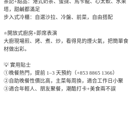
茶記+甜品：港式奶茶、蛋撻、馬卡龍、心太軟、水果
塔，甜鹹都滿足

步入式冷櫃：自選沙拉、冷盤、前菜，自由搭配

⭐️開放式廚房+即席表演

大廚現場煎、烤、煮、炒，看得見的煙火氣，把簡單食
材做出彩。

💡 實用貼士

①晚餐熱門，提前 1–3 天預約（+853 8865 1366）

②自助晚餐性價比高，主菜每周換，適合工作日小聚

③適合年輕人、朋友聚餐，潮酷打卡+美食兩不誤