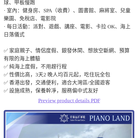
球、甲板慢跑

· 室內：健身房、SPA（收費）、圖書館、麻將室、兒童
樂園、免稅店、電影院

· 每日活動：派對、遊戲、講座、電影、卡拉 OK、海上
日落儀式

✅ 家庭親子、情侶度假、銀發休閑、想放空斷網、預算
有限的海上體驗

✅ 純海上度假，不用趕行程

✅ 性價比高，3天2 晚人均百元起，吃住玩全包

✅ 香港出發，交通便利，適合大灣區/全國遊客

✅ 設施成熟，保養幹凈，服務偏中式友好
Preview product details PDF