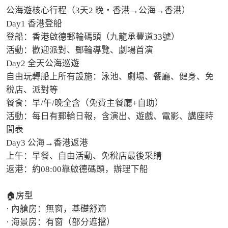
公海遊核心行程（3天2 晚・香港→公海→香港）

Day1 香港登船

登船：香港啟德郵輪碼頭（九龍承豐道33號）

活動：歡迎派對、郵輪導覽、劇場首演

Day2 全天公海巡遊

自由玩轉船上所有設施：泳池、劇場、餐廳、健身、免
稅店、派對等

餐食：早/午/晚全含（免費主餐廳+自助）

活動：每日有郵輪日報，含演出、遊戲、電影、講座時
間表

Day3 公海→香港返港

上午：早餐、自由活動、免稅店最後采購

返港：約08:00靠啟德碼頭，辦理下船

🏠房型

· 內艙房：無窗，基礎舒適

· 海景房：有窗（部分遮擋）
