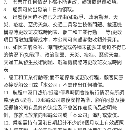
7.	套票在任何情況下都不能更改，轉讓或退還款項。

8.	船票可於出發前１日內領取。

9.	出發後因迫不得已之理由(如戰爭、政治動盪、天
災、疫症、惡劣天氣、交通工具發生技術問題、載運機
構臨時更改班次或時間表、罷工和工業行動	等)更改
項目而增加經營成本，本公司可向顧客徵收額外費用。

10.	如因天氣惡劣、海面狀況或各種未能預知或迫不得已
的情況下(如戰爭、政治動盪、天災、疫症、惡劣天氣、
交通工具發生技術問題、載運機構臨時更改班次或時間
表

、罷工和工業行動等)而不能停靠或更改行程，顧客同意
及接受船公司或「本公司」不需作出任何補償。

11.	航程中港口啓航/抵達/停靠時間會按航行情況有所調
整/更改/取消，以郵輪公司最後安排為準，顧客同意及接
受郵輪公司有最終的決定及不會當作違反商品說明條
例，亦就此放棄向郵輪公司或「本公司」追討或索償。

12.	乘客需持有回港日期起計不少於6個月以上有效護照