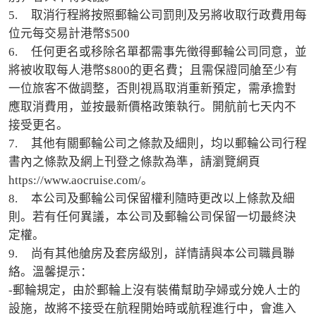
5.	取消行程將按照郵輪公司罰則及另將收取行政費用每
位元每交易計港幣$500

6.	任何更名或移除名單都需事先徵得郵輪公司同意，並
將被收取每人港幣$800的更名費；且需保證同艙至少有
一位旅客不做調整，否則視爲取消重新預定，需承擔對
應取消費用，並按最新價格政策執行。開航前七天内不
接受更名。

7.	其他有關郵輪公司之條款及細則，均以郵輪公司行程
書內之條款及網上刊登之條款為準，請瀏覽網頁  
https://www.aocruise.com/。

8.	本公司及郵輪公司保留權利隨時更改以上條款及細
則。若有任何異議，本公司及郵輪公司保留一切最終決
定權。

9.	尚有其他艙房及套房級別，詳情請與本公司職員聯
絡。溫馨提示：

-郵輪規定，由於郵輪上沒有裝備幫助孕婦或分娩人士的
設施，故將不接受在航程開始時或航程進行中，會進入