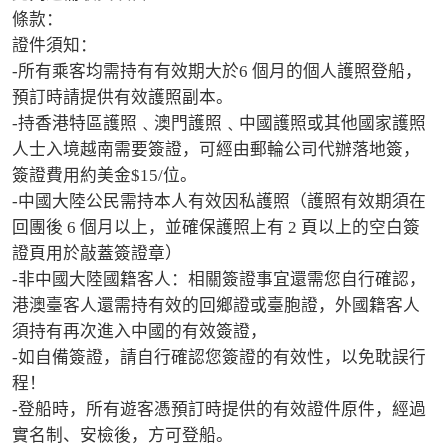
條款：

證件須知：

-所有乘客均需持有有效期大於6 個月的個人護照登船，
預訂時請提供有效護照副本。

-持香港特區護照﹑澳門護照﹑中國護照或其他國家護照
人士入境越南需要簽證，可經由郵輪公司代辦落地簽，
簽證費用約美金$15/位。

-中國大陸公民需持本人有效因私護照（護照有效期須在
回團後 6 個月以上，並確保護照上有 2 頁以上的空白簽
證頁用於敲蓋簽證章）

-非中國大陸國籍客人：相關簽證事宜還需您自行確認，
港澳臺客人還需持有效的回鄉證或臺胞證，外國籍客人
須持有再次進入中國的有效簽證，

-如自備簽證，請自行確認您簽證的有效性，以免耽誤行
程！

-登船時，所有遊客憑預訂時提供的有效證件原件，經過
實名制、安檢後，方可登船。
