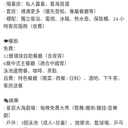
· 陽臺房：私人露臺，看海首選

· 套房：禮遇更多（優先登船、專屬餐廳等）

· 標配：獨立衛浴、電視、冰箱、熱水壺、保險櫃、24 小
時客房服務（收費）

🍽️餐飲

免費：

12層環球自助餐廳（含夜宵）

6層中式主餐廳（適合中國胃）

泳池邊簡餐、咖啡、茶點

自費：特色餐廳（閩菜 / 西餐 / 日料）、酒吧、下午茶、
客房送餐

🎭娛樂

· 星辰大海劇場：每晚免費大秀（歌舞/魔術/雜技/音樂
劇）

· 戶外：3個泳池（成人+兒童）、按摩池、籃球場、乒乓