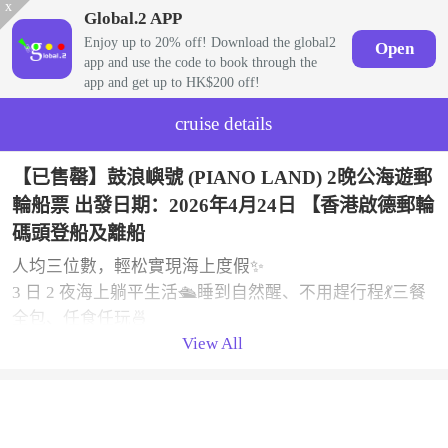
x
Global.2 APP
Enjoy up to 20% off! Download the global2
Open
app and use the code to book through the
app and get up to HK$200 off!
cruise details
【已售罄】鼓浪嶼號 (PIANO LAND) 2晚公海遊郵
輪船票 出發日期：2026年4月24日 【香港啟德郵輪
碼頭登船及離船
人均三位數，輕松實現海上度假✨
3 日 2 夜海上躺平生活🛳️睡到自然醒、不用趕行程💃三餐
全包、任食任玩🍜
View All
露天泳池、日落甲板、每晚表演、免稅店掃貨、海風chill
到爆🌬️
想放松、不想煩行程，選這個準沒錯‼️