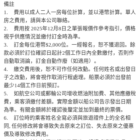
備註

1.	費用以成人二人一房每位計算，並以港幣計算。單人
房之費用，請與本公司聯絡。

2.	費用按 2025年12月8日之單張報價作參考指引，價格
視乎供應情況並繳付訂金時為準。

3.	訂金每位港幣$2,000位。一經報名，恕不獲退回。餘
款必須於訂位確認日起計2個工作日內全數繳付，否則作
自動取消論，訂金自動作廢（如適用）。

4.	繳交費用後，恕不可作任何改動。任何姓名或出發日
子之改動，將會視作取消行程處理。船票必須於出發前
最少14個工作日前預訂。

5.	如航空公司或郵輪公司增收燃油附加費、其他應繳稅
費，乘客須繳付差額。實際金額以船公司告示發出日期
為準。有關金額將於確認後釐定並加到最終的票價。

6.	訂位時的乘客姓名全寫必須與旅遊證件上的全名相
同, 任何修改將會導致失去原來之訂位、失去原來之優惠
價及導致修改費用。
