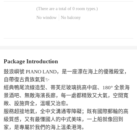
(There are a total of 0 room types.)
No window
No balcony
Package Introduction
鼓浪嶼號 PIANO LAND，是一座漂在海上的優雅殿堂，
自帶復古貴族氣質✨

經典鴨尾流線造型、蒂芙尼玻璃挑高中庭、180° 全景海
景酒吧、無敵海濱長廊，每一處都精致又大氣，空間寬
敞、設施齊全，溫暖又治愈。

服務超接地氣，全中文溝通零障礙；既有國際郵輪的高
級質感，又有最懂國人的中式美味，一上船就像回到
家，是專屬於我們的海上溫柔港灣。
