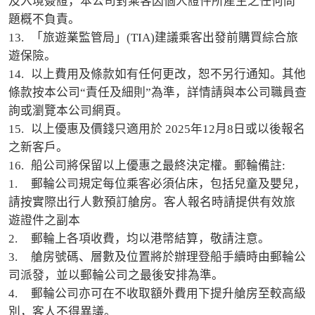
及入境簽證，本公司對乘客因個人證件所產生之任何問
題概不負責。

13.	「旅遊業監管局」(TIA)建議乘客出發前購買綜合旅
遊保險。

14.	以上費用及條款如有任何更改，恕不另行通知。其他
條款按本公司“責任及細則”為準，詳情請與本公司職員查
詢或瀏覽本公司網頁。

15.	以上優惠及價錢只適用於 2025年12月8日或以後報名
之新客戶。

16.	船公司將保留以上優惠之最終決定權。郵輪備註:

1.	郵輪公司規定每位乘客必須佔床，包括兒童及嬰兒，
請按實際出行人數預訂艙房。客人報名時請提供有效旅
遊證件之副本

2.	郵輪上各項收費，均以港幣結算，敬請注意。

3.	艙房號碼、層數及位置將於辦理登船手續時由郵輪公
司派發，並以郵輪公司之最後安排為準。

4.	郵輪公司亦可在不收取額外費用下提升艙房至較高級
別，客人不得異議。
