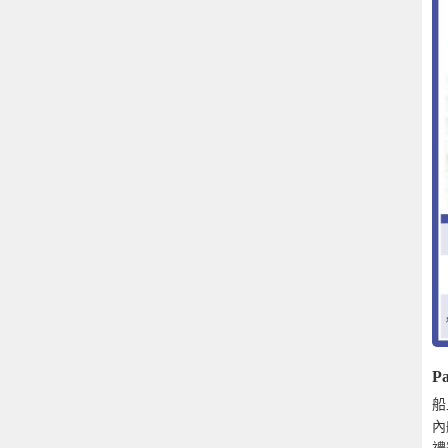
Pa
船
內