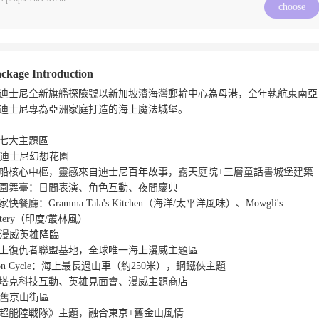
choose
ckage Introduction
迪士尼全新旗艦探險號以新加坡濱海灣郵輪中心為母港，全年執航東南亞
迪士尼專為亞洲家庭打造的海上魔法城堡。

七大主題區

. 迪士尼幻想花園

船核心中樞，靈感來自迪士尼百年故事，露天庭院+三層童話書城堡建築

園舞臺：日間表演、角色互動、夜間慶典

家快餐廳：Gramma Tala's Kitchen（海洋/太平洋風味）、Mowgli's 
atery（印度/叢林風）

. 漫威英雄降臨

上復仇者聯盟基地，全球唯一海上漫威主題區

ron Cycle：海上最長過山車（約250米），鋼鐵俠主題

塔克科技互動、英雄見面會、漫威主題商店

. 舊京山街區

超能陸戰隊》主題，融合東京+舊金山風情
