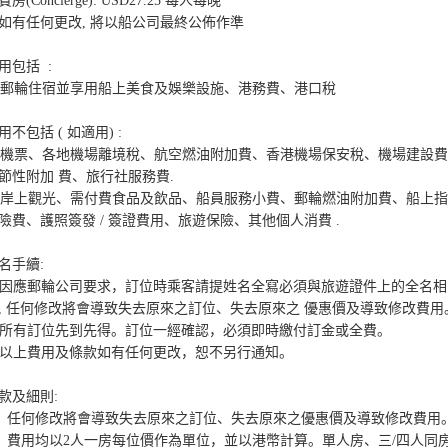
房(Concierge): USD27.25 每人每晚

*如有任何更改, 將以船公司最終公佈作準

用包括  :

- 郵輪住宿並享用船上美食及娛樂設施、港務費、港口稅  

用不包括 ( 如適用) :

- 機票、各地機場離境稅、航空燃油附加費、香港機場保安稅、機場建設
節性附加 費、旅行社服務費.

- 岸上觀光、需付費食品及飲品、船員服務小費、郵輪燃油附加費、船上
險費、護照簽發 / 簽證費用、旅遊保險、其他個人消費 .

名手續:

. 因應郵輪公司要求，訂位時乘客請提姓名全寫必須與旅遊證件上的全名相
, 任何修改將會導致失去原來之訂位、失去原來之 優惠價及導致修改費用。
. 所有訂位先到先得。訂位一經確認，必須即時繳付訂金或全費。 

. 以上費用及條款如有任何更改，恕不另行通知。

款及細則:
