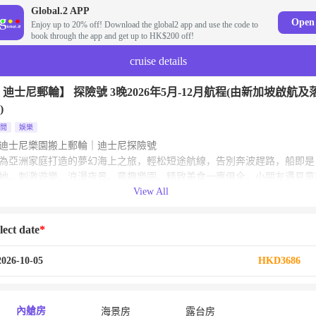
Global.2 APP
Open
Enjoy up to 20% off! Download the global2 app and use the code to
book through the app and get up to HK$200 off!
cruise details
 迪士尼郵輪】 探險號 3晚2026年5月-12月航程(由新加坡啟航及
)
閒
娛樂
迪士尼樂園搬上郵輪｜迪士尼探險號
為亞洲家庭打造的夢幻海上之旅，輕松短途航線，告別奔波趕路，船即是
地。刺激遊樂、浪漫夜景、童趣樂園、精致美食一應俱全，小朋友遇見童
View All
英雄，大人們重拾童心與愜意。一站式吃喝玩樂住，全程無憂度假，最適
家老小的完美旅行，快樂從不缺席🌴
lect date
2026-10-05
HKD3686
內艙房
海景房
露台房