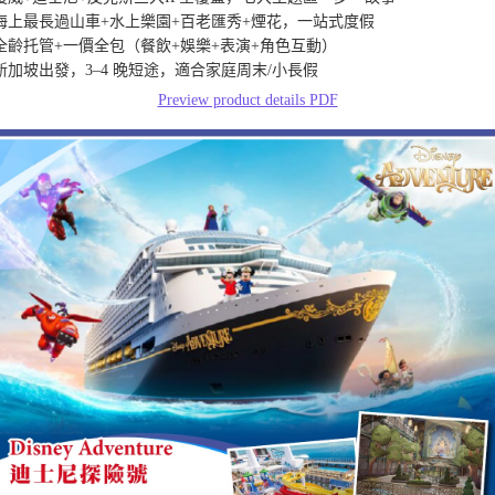
 海上最長過山車+水上樂園+百老匯秀+煙花，一站式度假

 全齡托管+一價全包（餐飲+娛樂+表演+角色互動）

 新加坡出發，3–4 晚短途，適合家庭周末/小長假
Preview product details PDF