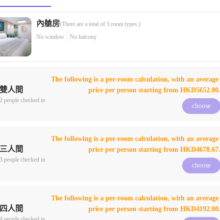
內艙房
(There are a total of 3 room types.)
No window
No balcony
The following is a per-room calculation, with an average 
雙人間
price per person starting from HKD5652.00
2 people checked in
choose
The following is a per-room calculation, with an average 
三人間
price per person starting from HKD4678.67
3 people checked in
choose
The following is a per-room calculation, with an average 
四人間
price per person starting from HKD4192.00
4 people checked in