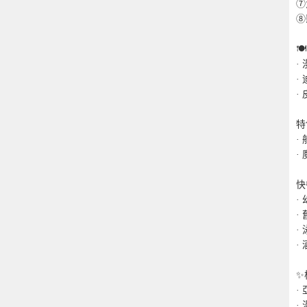
⑦
⑧
🍽
·
·
·
特
·
·
快
· 
·
·
·
✨
·
·