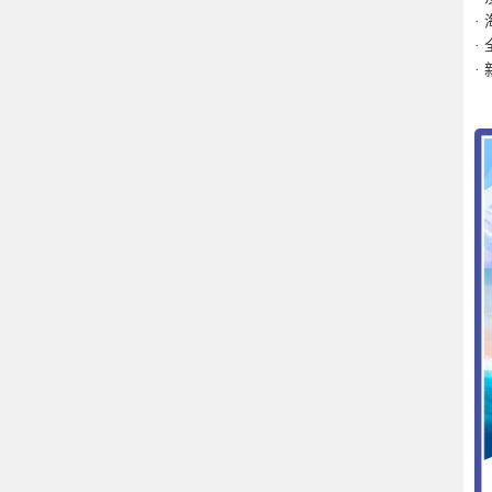
·
·
·