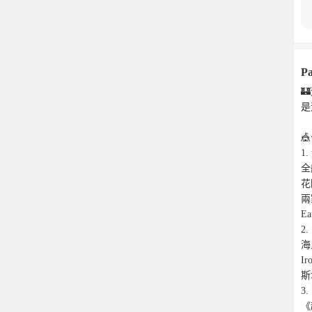
Pa

是

1
全
花
兩
E
2
海
I
斯
3
《