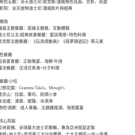
角色互動：全天迪士尼/皮克斯/漫威角色見面、合影、巡遊

影院：全天放映迪士尼/漫威新片與經典

️餐飲

 漫威主題餐廳：英雄主題餐、互動體驗

 迪士尼公主/經典故事餐廳：童話場景+特色料理

 皮克斯主題餐廳：《玩具總動員》《尋夢環遊記》等元素

色餐廳

 船長宴會廳：正裝晚宴、海鮮/牛排

 魔法餐廳：沈浸式表演+分子料理

餐廳/小吃

幻想花園：Gramma Tala's、Mowgli's

 舊京山：拉面、壽司、街頭小食

 泳池邊：漢堡、披薩、冰淇淋

 酒吧/酒廊：成人專屬，主題雞尾酒、海景露臺

核心亮點

 亞洲首艘、全球最大迪士尼郵輪，專為亞洲家庭定製

 漫威+迪士尼+皮克斯三大IP全覆蓋，七大主題區一步一故事
