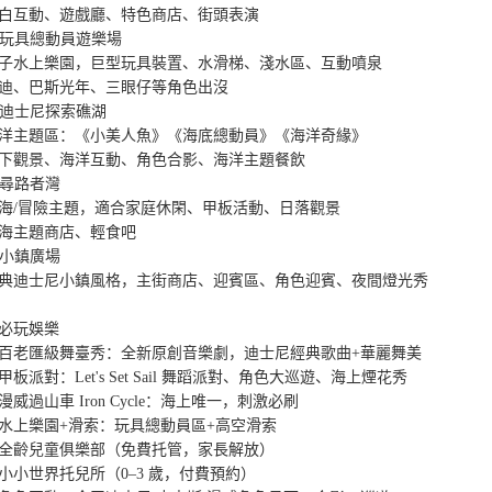
白互動、遊戲廳、特色商店、街頭表演

. 玩具總動員遊樂場

子水上樂園，巨型玩具裝置、水滑梯、淺水區、互動噴泉

迪、巴斯光年、三眼仔等角色出沒

. 迪士尼探索礁湖

洋主題區：《小美人魚》《海底總動員》《海洋奇緣》

下觀景、海洋互動、角色合影、海洋主題餐飲

. 尋路者灣

海/冒險主題，適合家庭休閑、甲板活動、日落觀景

海主題商店、輕食吧

. 小鎮廣場

典迪士尼小鎮風格，主街商店、迎賓區、角色迎賓、夜間燈光秀

必玩娛樂

百老匯級舞臺秀：全新原創音樂劇，迪士尼經典歌曲+華麗舞美

甲板派對：Let's Set Sail 舞蹈派對、角色大巡遊、海上煙花秀

漫威過山車 Iron Cycle：海上唯一，刺激必刷

水上樂園+滑索：玩具總動員區+高空滑索

全齡兒童俱樂部（免費托管，家長解放）

小小世界托兒所（0–3 歲，付費預約）
