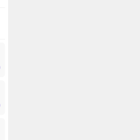
.
.
.