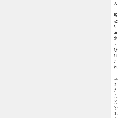
大
4
親
胡
5
海
水
6
航
航
7
經

①
②
③
④
⑤
⑥