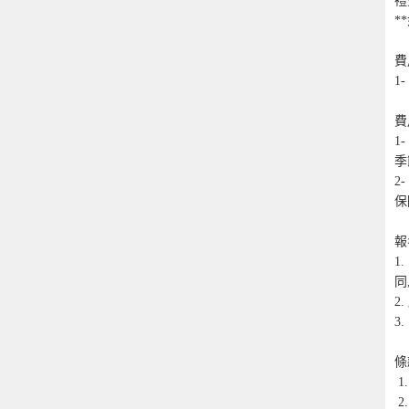
禮賓
*
費
1
費
1
季
2
保
報
1
同
2
3
條
 1.  任何修改將會導致失去原來之訂位、失去原來之優惠價及導致修改費用。

 2.  費用均以2人一房每位價作為單位，並以港幣計算。單人房、三/四人同房