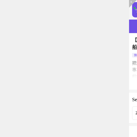
x
【
船
休
把
專
的
與
一
Se