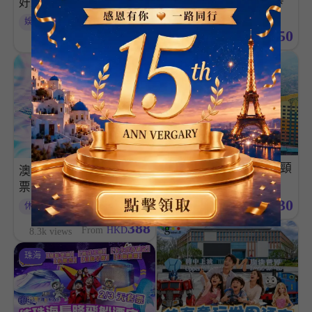
好友主題快船」航線:獨
票
家香港迪士尼樂園標準一
娛樂
景點
日門票【送】來回船票+
750
From
HKD
4.2k views
8.5k views
Duffy與好友主題乘船紀
清遠
念卡+香港迪士尼樂園20
週年奇妙派對Duffy與好
友購物袋
「親子遊」清遠長隆長頸
澳門新濠影滙水上樂園門
鹿城堡酒店2/3天套票
票 (立即確認)
830
休閒
娛樂
景點
From
HKD
3.4k views
388
From
HKD
8.3k views
珠海