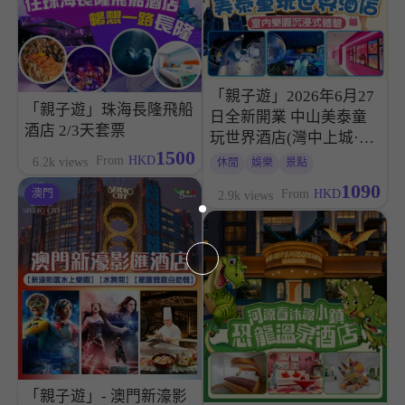
「親子遊」2026年6月27
「親子遊」珠海長隆飛船
日全新開業 中山美泰童
酒店 2/3天套票
玩世界酒店(灣中上城·魔
1500
法世界店)
From
HKD
6.2k views
休閒
娛樂
景點
1090
From
HKD
澳門
2.9k views
「親子遊」- 澳門新濠影