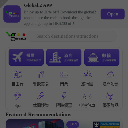
x
Global.2 APP
Enjoy up to 20% off! Download the global2
Open
app and use the code to book through the
app and get up to HK$200 off!
Search destinations/attractions
自由行
餐飲美食
門票
旅行團
澳門船票
Spa
休閒娛樂
限時優惠
中港包車
優惠飾品
Featured Recommendations
5D4N