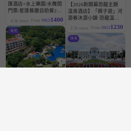
匯酒店+水上樂園/水舞間
【2026新開幕恐龍主題
門票/星匯餐廳自助餐2天
溫泉酒店】「親子遊」河
套票
源春沐源小鎮·恐龍溫泉
1400
From
HKD
4.5k views
酒店
1230
From
HKD
2.5k views
東莞
珠海
【親子遊】東莞塘廈三正
半山温泉酒店2/3天套票
「親子遊」- 珠海海泉灣-
帆酒店住宿套票2天
710
From
HKD
2.5k views
1030
From
HKD
1.8k views
6D5N
深圳