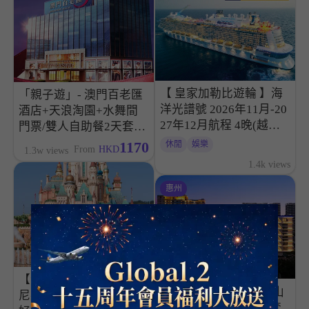
【 皇家加勒比遊輪 】海
「親子遊」- 澳門百老匯
洋光譜號 2026年11月-20
酒店+天浪淘園+水舞間
27年12月航程 4晚(越南)
門票/雙人自助餐2天套票
順化/峴港郵輪船票
🔥額外獎賞🔥2大2小入住
休閒
娛樂
1170
From
HKD
1.3w views
免費升級百老匯套房+2
1.4k views
大2小天浪淘園門票及2大
2小自助餐/2大2小水舞間
惠州
【活動已結束】香港迪士
「親子遊」- 龍門南崑山
尼樂園度假區「Duffy與
温德姆温泉酒店2/3天套